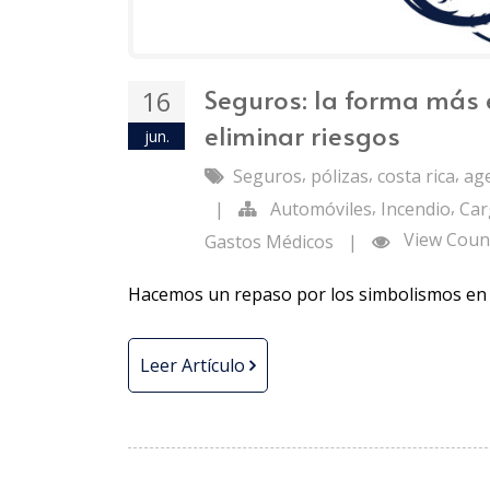
Seguros: la forma más e
16
eliminar riesgos
jun.
,
,
,
Seguros
pólizas
costa rica
ag
,
,
|
Automóviles
Incendio
Car
View Count
Gastos Médicos
|
Hacemos un repaso por los simbolismos en 
Leer Artículo