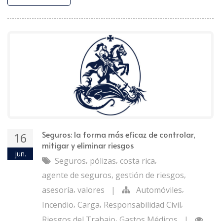
Seguros: la forma más eficaz de controlar,
16
mitigar y eliminar riesgos
jun.
,
,
,
Seguros
pólizas
costa rica
,
,
agente de seguros
gestión de riesgos
,
,
asesoría
valores
|
Automóviles
,
,
,
Incendio
Carga
Responsabilidad Civil
,
Riesgos del Trabajo
Gastos Médicos
|