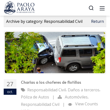
Archive by category:
Responsabilidad Civil
Return
Charlas a los choferes de flotillas
27
,
,
Responsabilidad Civil
Daños a terceros
oct.
,
Póliza de Autos
|
Automóviles
View Counts
Responsabilidad Civil
|