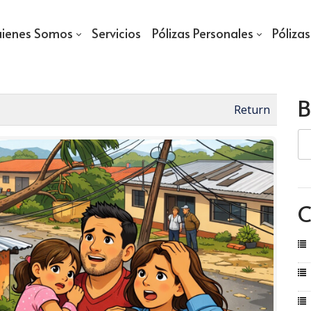
ienes Somos
Servicios
Pólizas Personales
Póliza
B
Return
C