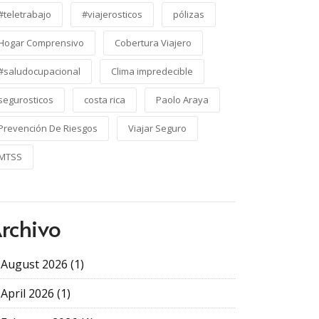
#teletrabajo
#viajerosticos
pólizas
Hogar Comprensivo
Cobertura Viajero
#saludocupacional
Clima impredecible
segurosticos
costa rica
Paolo Araya
Prevención De Riesgos
Viajar Seguro
MTSS
rchivo
August 2026 (1)
April 2026 (1)