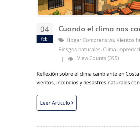
Cuando el clima nos c
04
feb.
,
Hogar Comprensivo
Vientos 
,
Riesgos naturales
Clima impredeci
View Counts (395)
|
Reflexión sobre el clima cambiante en Costa 
vientos, incendios y desastres naturales c
Leer Artículo