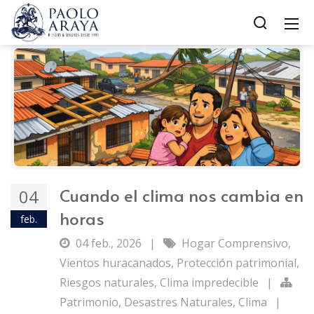
Cuando el clima nos cambia en
04
horas
feb.
04 feb., 2026
|
Hogar Comprensivo
,
Vientos huracanados
,
Protección patrimonial
,
Riesgos naturales
,
Clima impredecible
|
Patrimonio
,
Desastres Naturales
,
Clima
|