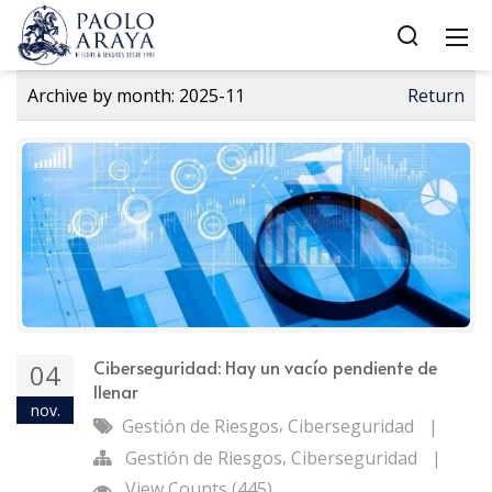
Archive by month:
2025-11
Return
Ciberseguridad: Hay un vacío pendiente de
04
llenar
nov.
,
Gestión de Riesgos
Ciberseguridad
|
,
Gestión de Riesgos
Ciberseguridad
|
View Counts (445)